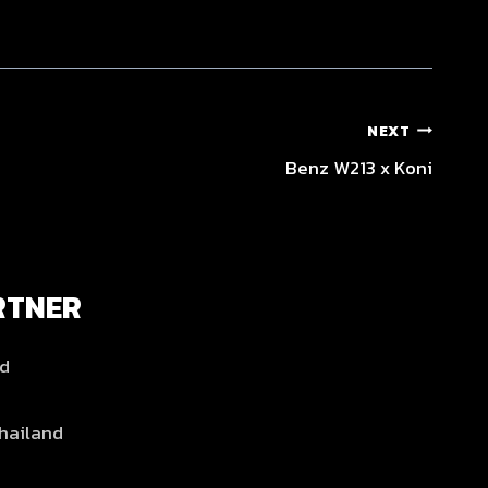
NEXT
Benz W213 x Koni
RTNER
nd
hailand