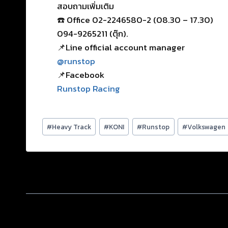
สอบถามเพิ่มเติม
☎️ Office 02-2246580-2 (08.30 – 17.30)
094-9265211 (ตุ๊ก).
📌Line official account manager
@runstop
📌Facebook
Runstop Racing
#
Heavy Track
#
KONI
#
Runstop
#
Volkswagen