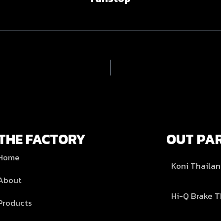
THE FACTORY
OUT PA
Home
Koni Thaila
About
Hi-Q Brake T
Products