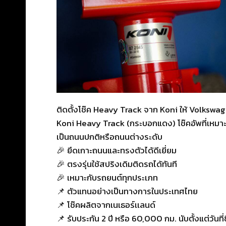
ติดตั้งโช๊ค Heavy Track จาก Koni ให้ Volkswag
Koni Heavy Track (กระบอกแดง) โช๊คอัพที่เหมาะ
เป็นถนนปกติหรือถนนต่างระดับ
🎉 ยึดเกาะถนนและทรงตัวได้ดีเยี่ยม
🎉 ตรงรุ่นใช้สปริงเดิมติดรถได้ทันที
🎉 เหมาะกับรถยนต์ทุกประเภท
📌 ตัวแทนอย่างเป็นทางการในประเทศไทย
📌 โช๊คผลิตจากเนเธอร์เเลนด์
📌 รับประกัน 2 ปี หรือ 60,000 กม. นับตั้งแต่วันที่ซ