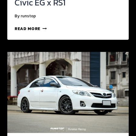
Civic EG x RS1
By
runstop
READ MORE