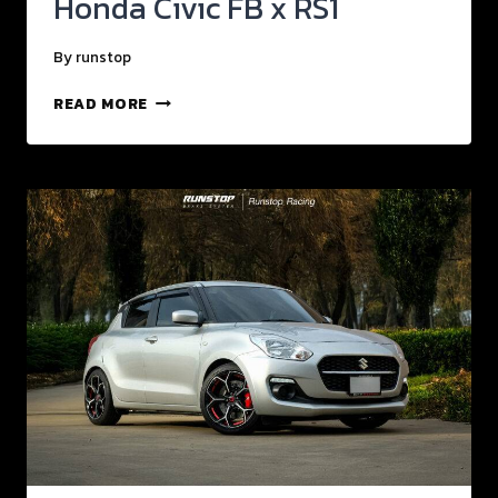
Honda Civic FB x RS1
By
runstop
READ MORE