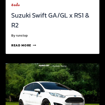
ติดตั้ง
Suzuki Swift GA/GL x RS1 &
R2
By
runstop
READ MORE