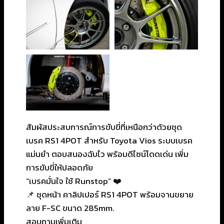
สัมผัสประสบการณ์การขับขี่ที่เหนือกว่าด้วยชุด
เบรค RS1 4POT สำหรับ Toyota Vios ระบบเบรค
แม่นยำ ตอบสนองฉับไว พร้อมดีไซน์โดดเด่น เพิ่ม
การขับขี่ให้ปลอดภัย
“เบรคมั่นใจ ใช้ Runstop” ❤️
📌 ชุดหน้า คาลิปเปอร์ RS1 4POT พร้อมจานขยาย
ลาย F-SC ขนาด 285mm.
สอบถามเพิ่มเติม