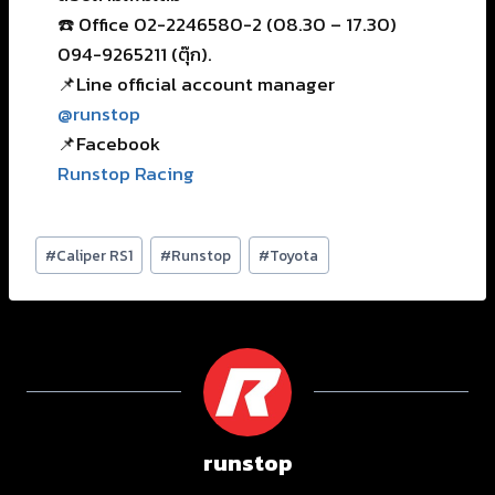
☎️ Office 02-2246580-2 (08.30 – 17.30)
094-9265211 (ตุ๊ก).
📌Line official account manager
@runstop
📌Facebook
Runstop Racing
#
Caliper RS1
#
Runstop
#
Toyota
runstop