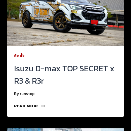
ติดตั้ง
Isuzu D-max TOP SECRET x
R3 & R3r
By
runstop
READ MORE