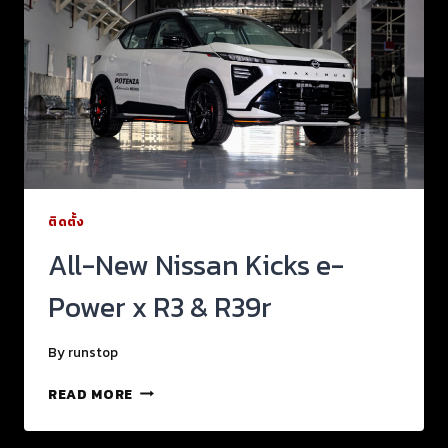
ติดตั้ง
All-New Nissan Kicks e-
Power x R3 & R39r
By
runstop
READ MORE