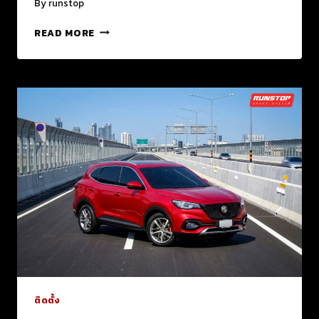
By
runstop
READ MORE
ติดตั้ง