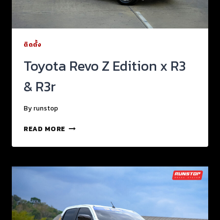
ติดตั้ง
Toyota Revo Z Edition x R3
& R3r
By
runstop
READ MORE