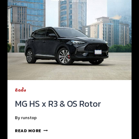
ติดตั้ง
MG HS x R3 & OS Rotor
By
runstop
READ MORE