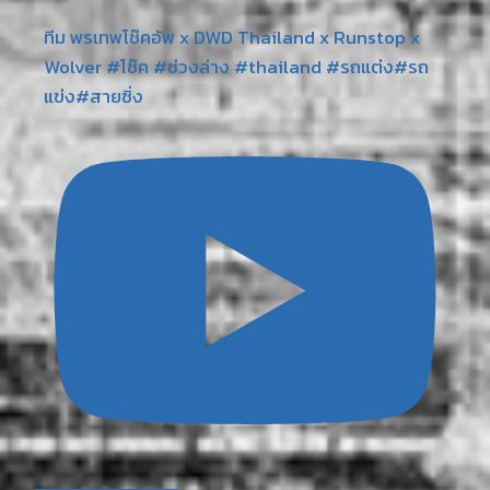
ทีม พรเทพโช๊คอัพ x DWD Thailand x Runstop x
Wolver #โช๊ค #ช่วงล่าง #thailand #รถแต่ง#รถ
แข่ง#สายซิ่ง