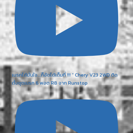
เบรกได้มั่นใจ...ก็อัดได้เต็มที่ !!! “ Chery V23 2WD ติด
ตั้งชุดเบรก 6 พอต R8 จาก Runstop