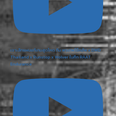
เจาะลึกแผนแก้เกมสุดโหด ทีม พรเทพโช๊คอัพ x DWD
Thailand x Runstop x Wolver ในศึก RAAT
Endurance