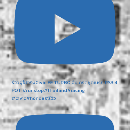
รีวิวผู้ใช้จริงCivic FE TURBO อัปเกรดชุดเบรก RS3 4
POT #runstop#thailand#racing
#civic#honda#รีวิว