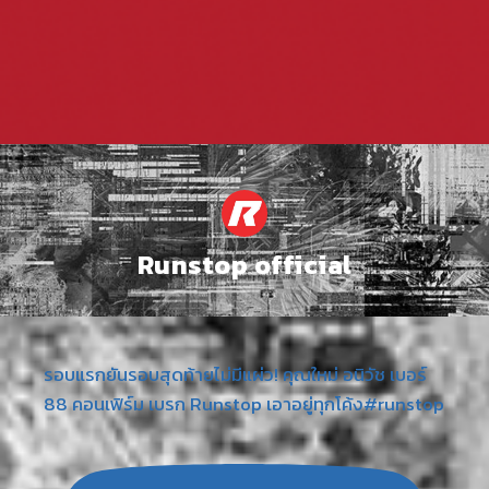
Runstop official
รอบแรกยันรอบสุดท้ายไม่มีแผ่ว! คุณใหม่ อนิวัช เบอร์
88 คอนเฟิร์ม เบรก Runstop เอาอยู่ทุกโค้ง#runstop