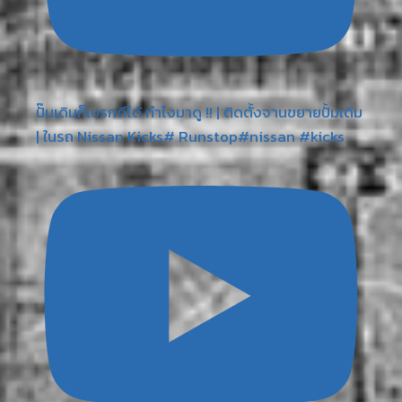
ปั๊มเดิมก็เบรกดีได้ ทำไงมาดู !! | ติดตั้งจานขยายปั้มเดิม
| ในรถ Nissan Kicks# Runstop#nissan #kicks