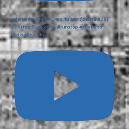
หล่อทะลุล้อ! จัดทรง Civic คันโปรดด้วยคาลิปเปอร์
Runstop สีสุดแจ่ม 🔥 #runstop #thailand
#civic#honda