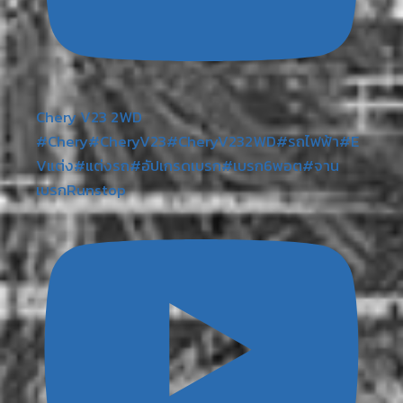
Chery V23 2WD
#Chery#CheryV23#CheryV232WD#รถไฟฟ้า#E
Vแต่ง#แต่งรถ#อัปเกรดเบรก#เบรก6พอต#จาน
เบรกRunstop