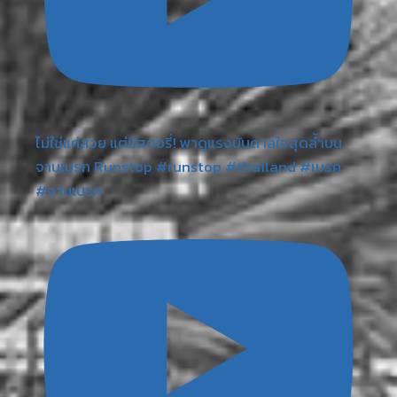
ไม่ใช่แค่สวย แต่มีสตอรี่! พาดูแรงบันดาลใจสุดล้ำบน
จานเบรก Runstop #runstop #thailand #เบรค
#จานเบรค