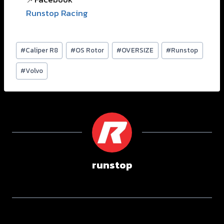
Runstop Racing
#
Caliper R8
#
OS Rotor
#
OVERSIZE
#
Runstop
#
Volvo
runstop