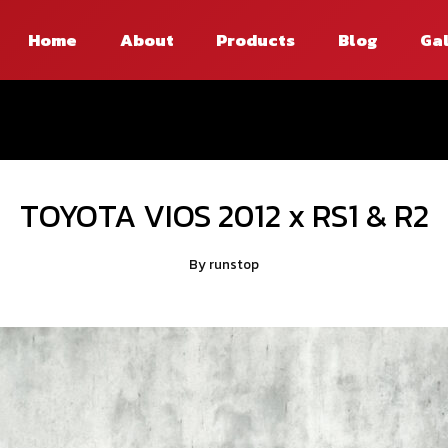
Home
About
Products
Blog
Ga
TOYOTA VIOS 2012 x RS1 & R2
By
runstop