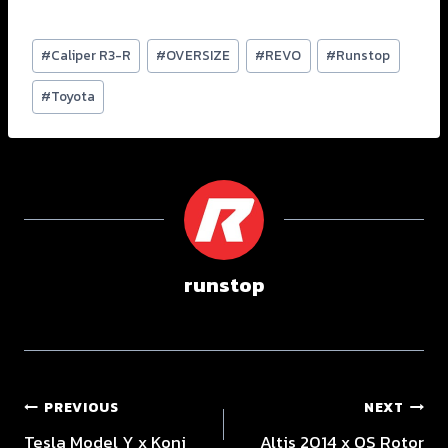
#
Caliper R3-R
#
OVERSIZE
#
REVO
#
Runstop
#
Toyota
runstop
PREVIOUS
NEXT
Tesla Model Y x Koni
Altis 2014 x OS Rotor