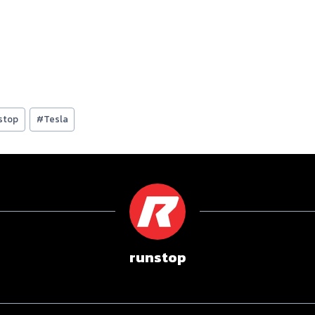
stop
#
Tesla
runstop