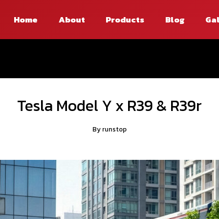
Home
About
Products
Blog
Ga
Tesla Model Y x R39 & R39r
By
runstop