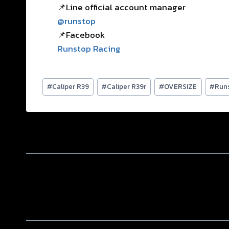
📌Line official account manager
@runstop
📌Facebook
Runstop Racing
#
Caliper R39
#
Caliper R39r
#
OVERSIZE
#
Run