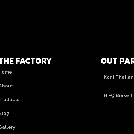
THE FACTORY
OUT PA
Home
Koni Thaila
About
Hi-Q Brake T
Products
Blog
Gallery