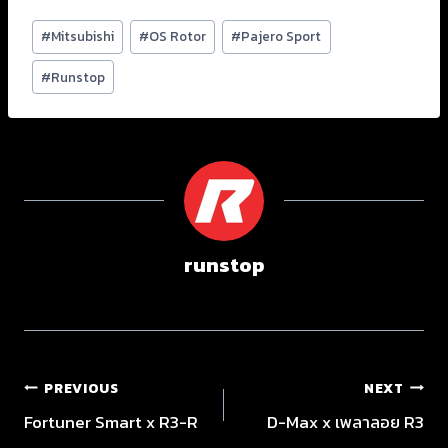
#
Mitsubishi
#
OS Rotor
#
Pajero Sport
#
Runstop
runstop
PREVIOUS
NEXT
Fortuner Smart x R3-R
D-Max x เพลาลอย R3