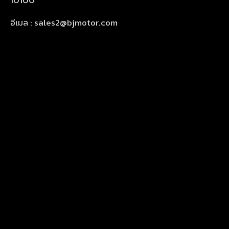
10100
อีเมล : sales2@bjmotor.com
เวลาทำการ : จันทร์ – เสาร์ เวลา 8.30 ถึง 17.30 น
เบอร์ติดต่อ : (+66) 02-224-5978,
(+66) 02-224-6580-2
THE FACTORY
Home
About
Products
Blog
Gallery
Channel