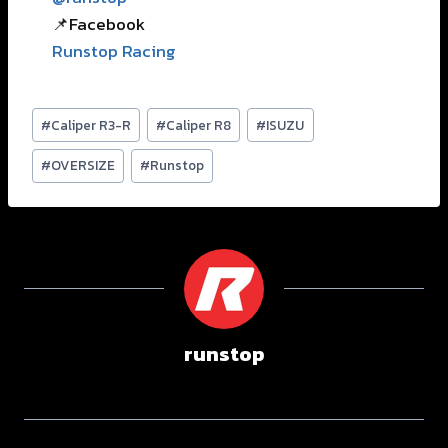
📌Facebook
Runstop Racing
#
Caliper R3-R
#
Caliper R8
#
ISUZU
#
OVERSIZE
#
Runstop
runstop