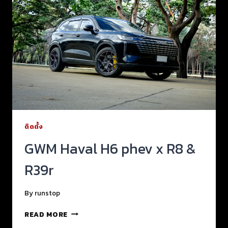
ติดตั้ง
GWM Haval H6 phev x R8 &
R39r
By
runstop
READ MORE