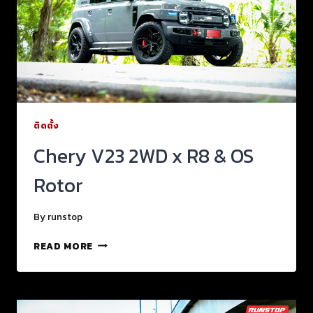
ติดตั้ง
Chery V23 2WD x R8 & OS
Rotor
By
runstop
READ MORE