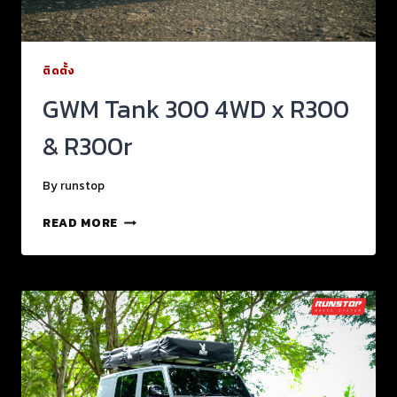
ติดตั้ง
GWM Tank 300 4WD x R300
& R300r
By
runstop
READ MORE