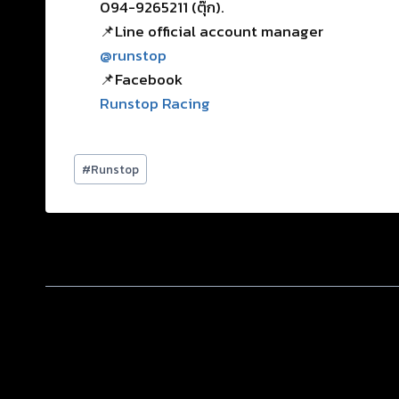
094-9265211 (ตุ๊ก).
📌Line official account manager
@runstop
📌Facebook
Runstop Racing
#
Runstop