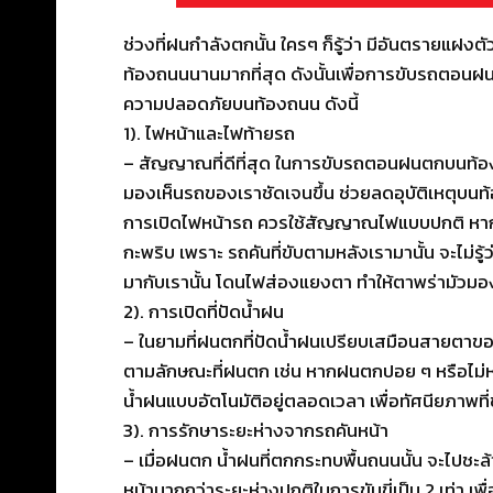
ช่วงที่ฝนกำลังตกนั้น ใครๆ ก็รู้ว่า มีอันตรายแฝงต
ท้องถนนนานมากที่สุด ดังนั้นเพื่อการขับรถตอนฝนต
ความปลอดภัยบนท้องถนน ดังนี้
1). ไฟหน้าและไฟท้ายรถ
– สัญญาณที่ดีที่สุด ในการขับรถตอนฝนตกบนท้องถน
มองเห็นรถของเราชัดเจนขึ้น ช่วยลดอุบัติเหตุบนท้อ
การเปิดไฟหน้ารถ ควรใช้สัญญาณไฟแบบปกติ หากมีไ
กะพริบ เพราะ รถคันที่ขับตามหลังเรามานั้น จะไม่
มากับเรานั้น โดนไฟส่องแยงตา ทำให้ตาพร่ามัวมอง
2). การเปิดที่ปัดน้ำฝน
– ในยามที่ฝนตกที่ปัดน้ำฝนเปรียบเสมือนสายตาขอ
ตามลักษณะที่ฝนตก เช่น หากฝนตกปอย ๆ หรือไม่หนั
น้ำฝนแบบอัตโนมัติอยู่ตลอดเวลา เพื่อทัศนียภาพที่
3). การรักษาระยะห่างจากรถคันหน้า
– เมื่อฝนตก น้ำฝนที่ตกกระทบพื้นถนนนั้น จะไปชะล้
หน้ามากกว่าระยะห่างปกติในการขับขี่เป็น 2 เท่า 