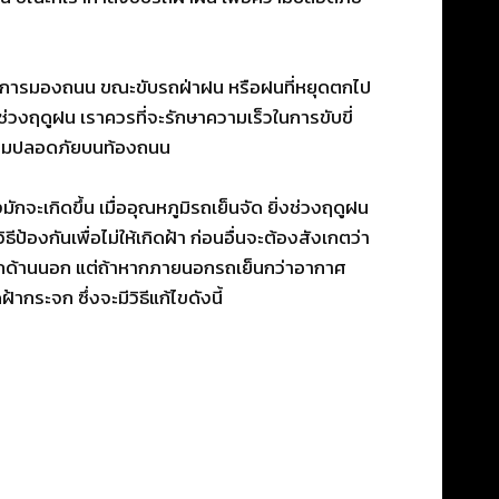
คในการมองถนน ขณะขับรถฝ่าฝน หรือฝนที่หยุดตกไป
นช่วงฤดูฝน เราควรที่จะรักษาความเร็วในการขับขี่
อความปลอดภัยบนท้องถนน
จะเกิดขึ้น เมื่ออุณหภูมิรถเย็นจัด ยิ่งช่วงฤดูฝน
้องกันเพื่อไม่ให้เกิดฝ้า ก่อนอื่นจะต้องสังเกตว่า
จกด้านนอก แต่ถ้าหากภายนอกรถเย็นกว่าอากาศ
ากระจก ซึ่งจะมีวิธีแก้ไขดังนี้