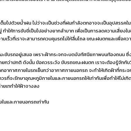
เต็มไปด้วยน้ำฝน ไม่ว่าจะเป็นช่วงที่ฝนกำลังตกอาจจะเป็นอุปสรร
อยู่ ทำให้การขับขี่เป็นไปอย่างยากลำบาก เพื่อเป็นการลดความเสี่ยงใ
็นความเร็วที่เราจะสามารถควบคุมรถไม่ให้ลื่นไถล ขณะฝนตกและเพื่
ณะขับรถอยู่เสมอ เพราะฝ้ากระจกจะบดบังทัศนียภาพบนท้องถนน ซึ่งมัก
ว่าปกติ ดังนั้น ข้อควรระวัง ขับรถขณะฝนตก เราจะต้องรู้จักกับวิธีป
 หากอากาศภายในรถเย็นกว่าอากาศภายนอกรถ จะทำให้เกิดฝ้าที่กระ
วรที่จะรักษาอุณหภูมิภายในและภายนอกรถให้เท่ากันเพื่อทำให้ไม่เกิดฝ้
ถ่ายเททำให้ฝ้าจางลง
ายในและภายนอกรถเท่ากัน