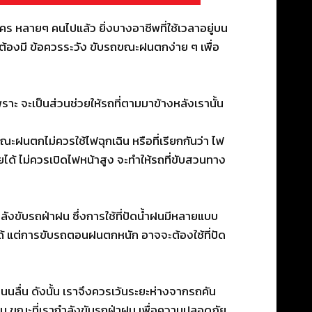
งใคร หลายๆ คนไปแล้ว ยิ่งบางอาชีพที่ใช้เวลาอยู่บน
ะต้องมี ข้อควรระวัง ขับรถขณะฝนตกง่าย ๆ เพื่อ
ะ จะเป็นส่วนช่วยให้รถที่ตามมาข้างหลังเรานั้น
นตกไม่ควรใช้ไฟฉุกเฉิน หรือที่เรียกกันว่า ไฟ
ยได้ ไม่ควรเปิดไฟหน้าสูง จะทำให้รถที่ขับสวนทาง
งขับรถฝ่าฝน ซึ่งการใช้ที่ปัดน้ำฝนมีหลายแบบ
ด้ แต่การขับรถตอนฝนตกหนัก อาจจะต้องใช้ที่ปัด
นนลื่น ดังนั้น เราจึงควรเว้นระยะห่างจากรถคัน
ขึ้น ขณะที่เรากำลังขับรถฝ่าฝน เพื่อความปลอดภัย