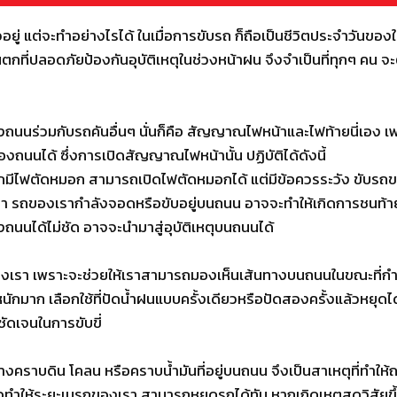
ัวอยู่ แต่จะทำอย่างไรได้ ในเมื่อการขับรถ ก็ถือเป็นชีวิตประจำวันขอ
กที่ปลอดภัยป้องกันอุบัติเหตุในช่วงหน้าฝน จึงจำเป็นที่ทุกๆ คน จ
นร่วมกับรถคันอื่นๆ นั่นก็คือ สัญญาณไฟหน้าและไฟท้ายนี่เอง เพรา
งถนนได้ ซึ่งการเปิดสัญญาณไฟหน้านั้น ปฏิบัติได้ดังนี้
ฟตัดหมอก สามารถเปิดไฟตัดหมอกได้ แต่มีข้อควรระวัง ขับรถขณะฝ
รู้ว่า รถของเรากำลังจอดหรือขับอยู่บนถนน อาจจะทำให้เกิดการชนท้า
ถนนได้ไม่ชัด อาจจะนำมาสู่อุบัติเหตุบนถนนได้
งเรา เพราะจะช่วยให้เราสามารถมองเห็นเส้นทางบนถนนในขณะที่กำลั
กมาก เลือกใช้ที่ปัดน้ำฝนแบบครั้งเดียวหรือปัดสองครั้งแล้วหยุดไ
ชัดเจนในการขับขี่
างคราบดิน โคลน หรือคราบน้ำมันที่อยู่บนถนน จึงเป็นสาเหตุที่ทำให้ถ
เพื่อทำให้ระยะเบรกของเรา สามารถหยุดรถได้ทัน หากเกิดเหตุสุดวิสัย