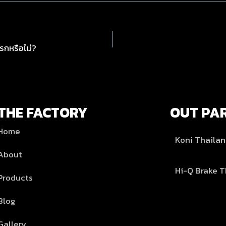
รกหรือไม่?
THE FACTORY
OUT PA
Home
Koni Thaila
About
Hi-Q Brake T
Products
Blog
Gallery