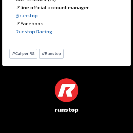
📌line official account manager
@runstop
📌Facebook
Runstop Racing
#
Caliper R8
#
Runstop
runstop