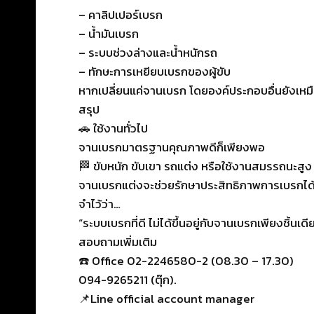
– คาลิปเปอร์เบรก
– น้ำมันเบรก
– ระบบช่วงล่างและน้ำหนักรถ
– ทักษะการเหยียบเบรกของผู้ขับ
หากเปลี่ยนแค่จานเบรก โดยองค์ประกอบอื่นยังเหม
สรุป
🚗 ใช้งานทั่วไป
จานเบรกมาตรฐานคุณภาพดีก็เพียงพอ
🏁 ขับหนัก ขับเขา รถแต่ง หรือใช้งานสมรรถนะสูง
จานเบรกแต่งจะช่วยรักษาประสิทธิภาพการเบรกได้ดี
จำไว้ว่า…
“ระบบเบรกที่ดี ไม่ได้ขึ้นอยู่กับจานเบรกเพียงชิ
สอบถามเพิ่มเติม
☎️ Office 02-2246580-2 (08.30 – 17.30)
094-9265211 (ตุ๊ก).
📌Line official account manager