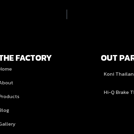
THE FACTORY
OUT PA
Home
Koni Thaila
About
Hi-Q Brake T
Products
Blog
Gallery