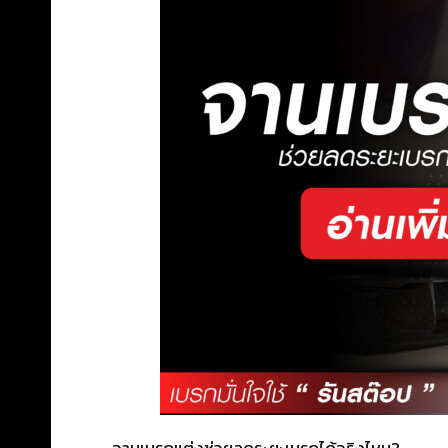
จานเบรกแต่งช่วยลดระยะเบรกได้จริงไหม?