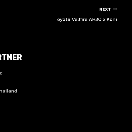
NEXT
Toyota Vellfire AH30 x Koni
RTNER
nd
hailand