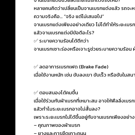
หลายคนคิดว่าเปลี่ยนเป็นจานเบรกแต่งแล้ว รถจะหย
ความจริงคือ… “จริง แต่ไม่เสมอไป”
จานเบรกแต่งเพียงอย่างเดียว ไม่ได้ทำให้ระยะเบ
แล้วจานเบรกแต่งมีข้อดีอะไร?
✅ ระบายความร้อนได้ดีกว่า
จานเบรกเซาะร่องหรือเจาะรูช่วยระบายความร้อน ฝุ่
✅ ลดอาการเบรกเฟด (Brake Fade)
เมื่อใช้งานหนัก เช่น ขับลงเขา ขับเร็ว หรือขับใ
✅ ตอบสนองได้คมขึ้น
เมื่อใช้ร่วมกับผ้าเบรกที่เหมาะสม อาจให้ฟีลลิ่งเบรกท
แล้วทำไมระยะเบรกอาจไม่สั้นลง?
เพราะระยะเบรกไม่ได้ขึ้นอยู่กับจานเบรกเพียงอย่างเด
– คุณภาพของผ้าเบรก
– ยางและการยึดเกาะถนน